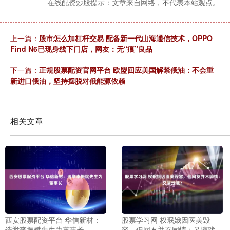
在线配资炒股提示：文章来自网络，不代表本站观点。
上一篇：
股市怎么加杠杆交易 配备新一代山海通信技术，OPPO
Find N6已现身线下门店，网友：无“痕”良品
下一篇：
正规股票配资官网平台 欧盟回应美国解禁俄油：不会重
新进口俄油，坚持摆脱对俄能源依赖
相关文章
西安股票配资平台 华信新材：
股票学习网 权珉娥因医美毁
选举李振斌先生为董事长
容，但网友并不同情：又演戏