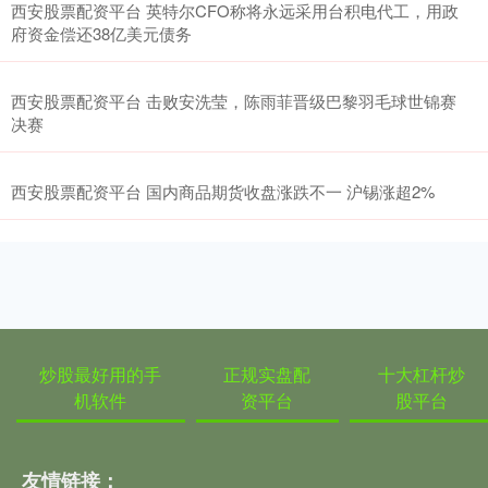
西安股票配资平台 英特尔CFO称将永远采用台积电代工，用政
府资金偿还38亿美元债务
西安股票配资平台 击败安洗莹，陈雨菲晋级巴黎羽毛球世锦赛
决赛
西安股票配资平台 国内商品期货收盘涨跌不一 沪锡涨超2%
炒股最好用的手
正规实盘配
十大杠杆炒
机软件
资平台
股平台
友情链接：