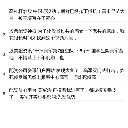
高杠杆炒股 中国还没动，朝鲜已经扣下扳机！高市早苗大
1、
名，被平壤写在了靶心
股票配资神器 为了让没当过兵的感受一下老兵的威压，我
2、
花很长时间才找到这个视频片段，
股票配资讯 “干掉美军第7航空队”：8个韩国学生闯美军基
3、
地，不惜赌上十年刑期，也
配资公司资讯门户网站 发现大鱼了，乌军灭门式打击，炸
4、
死俄罗斯无线电频率中心高官，还炸死俄高
配资放心平台 美军:别再摸着我过河了，都被摸秃噜皮
5、
了！ 美军其实也很郁闷:先发优势