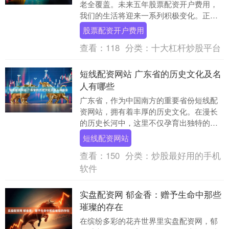
老全覆盖。未来五年股票配资开户费用，
我们的生活将迎来一系列积极变化。正在
审议的“十五五”规划纲要草案涵盖了从出生
股票配资开户费用
到老年的全....
查看：
118
分类：
十大杠杆炒股平台
短线配资网站 广东省的历史文化及名
人有哪些
广东省，作为中国南方的重要省份短线配
资网站，拥有着丰厚的历史文化。在漫长
的历史长河中，这里不仅孕育出独特的文
化风貌，还诞生了诸多影响深远的名人，
短线配资网站
共同谱写了广东绚....
查看：
150
分类：
炒股最好用的手机
软件
实盘配资网 郁金香：赠予生命中那些
璀璨的存在
在缤纷多彩的花卉世界里实盘配资网，郁