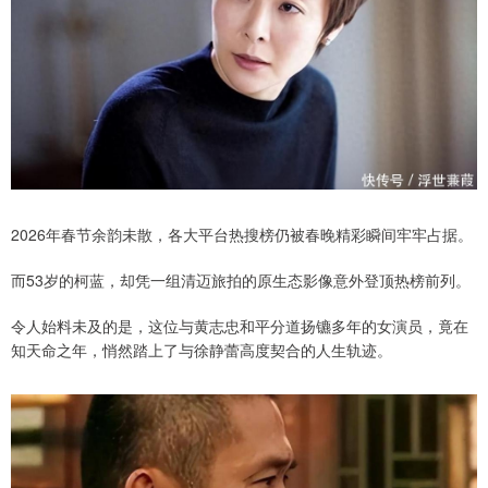
2026年春节余韵未散，各大平台热搜榜仍被春晚精彩瞬间牢牢占据。
而53岁的柯蓝，却凭一组清迈旅拍的原生态影像意外登顶热榜前列。
令人始料未及的是，这位与黄志忠和平分道扬镳多年的女演员，竟在
知天命之年，悄然踏上了与徐静蕾高度契合的人生轨迹。