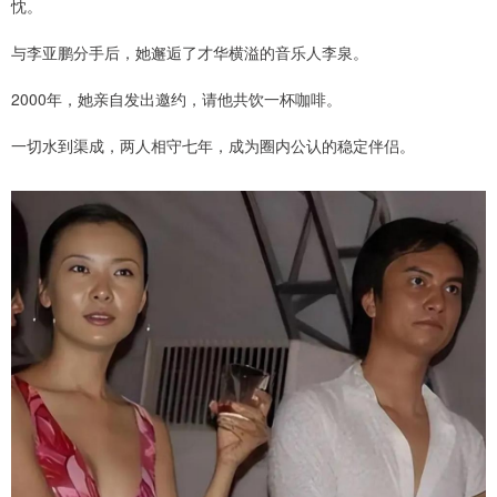
忱。
与李亚鹏分手后，她邂逅了才华横溢的音乐人李泉。
2000年，她亲自发出邀约，请他共饮一杯咖啡。
一切水到渠成，两人相守七年，成为圈内公认的稳定伴侣。