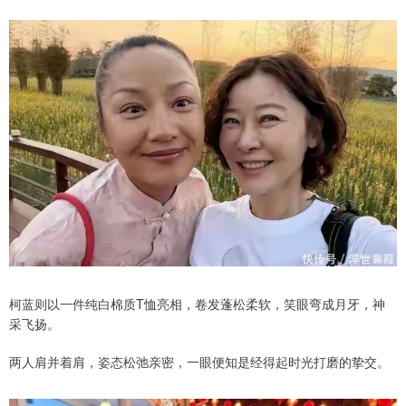
柯蓝则以一件纯白棉质T恤亮相，卷发蓬松柔软，笑眼弯成月牙，神
采飞扬。
两人肩并着肩，姿态松弛亲密，一眼便知是经得起时光打磨的挚交。