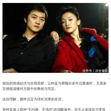
相似的情感起伏与自我觉察，让柯蓝与瞿颖在多年后重逢时，无需多
言便能读懂对方眼中的释然与笃定。
这份理解，最终沉淀为绵长深厚的友谊。
而柯蓝身上那种“不纠缠、不强求”的清醒底色，亦不止体现在与李亚