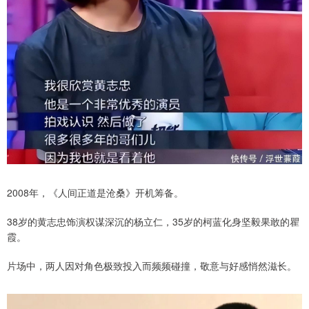
2008年，《人间正道是沧桑》开机筹备。
38岁的黄志忠饰演权谋深沉的杨立仁，35岁的柯蓝化身坚毅果敢的瞿
霞。
片场中，两人因对角色极致投入而频频碰撞，敬意与好感悄然滋长。