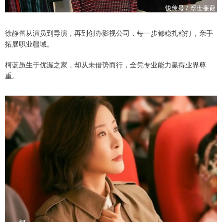
徐静蕾从演员到导演，再到创办影视公司，每一步都稳扎稳打，亲手
拓展职业疆域。
柯蓝虽生于优渥之家，却从未借势而行，全凭专业能力赢得业界尊
重。