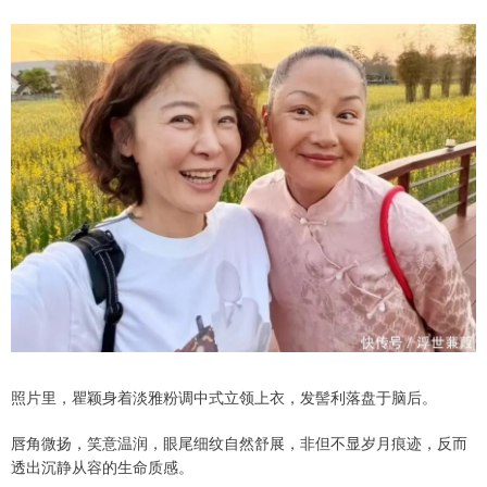
照片里，瞿颖身着淡雅粉调中式立领上衣，发髻利落盘于脑后。
唇角微扬，笑意温润，眼尾细纹自然舒展，非但不显岁月痕迹，反而
透出沉静从容的生命质感。