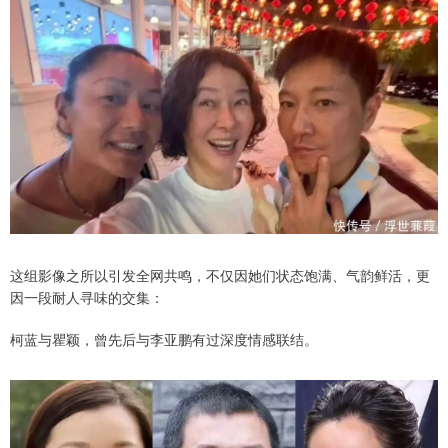
这组影像之所以引发全网共鸣，不仅因她们状态饱满、气韵鲜活，更
因一段耐人寻味的交集：
柯蓝与瞿颖，曾先后与李亚鹏有过深度情感联结。