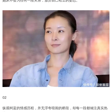
02
纵观柯蓝的情感历程，并无浮夸喧闹的桥段，却每一段都倾注真实热