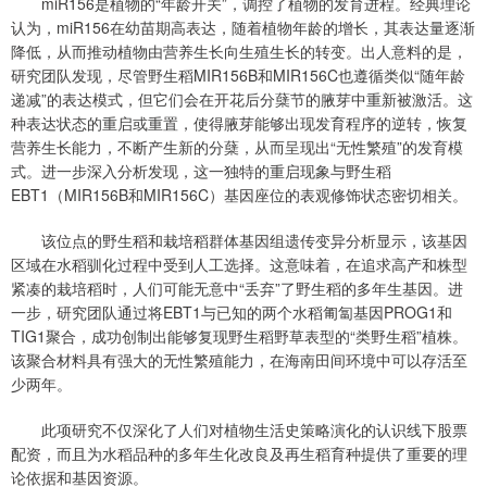
miR156是植物的“年龄开关”，调控了植物的发育进程。经典理论
认为，miR156在幼苗期高表达，随着植物年龄的增长，其表达量逐渐
降低，从而推动植物由营养生长向生殖生长的转变。出人意料的是，
研究团队发现，尽管野生稻MIR156B和MIR156C也遵循类似“随年龄
递减”的表达模式，但它们会在开花后分蘖节的腋芽中重新被激活。这
种表达状态的重启或重置，使得腋芽能够出现发育程序的逆转，恢复
营养生长能力，不断产生新的分蘖，从而呈现出“无性繁殖”的发育模
式。进一步深入分析发现，这一独特的重启现象与野生稻
EBT1（MIR156B和MIR156C）基因座位的表观修饰状态密切相关。
该位点的野生稻和栽培稻群体基因组遗传变异分析显示，该基因
区域在水稻驯化过程中受到人工选择。这意味着，在追求高产和株型
紧凑的栽培稻时，人们可能无意中“丢弃”了野生稻的多年生基因。进
一步，研究团队通过将EBT1与已知的两个水稻匍匐基因PROG1和
TIG1聚合，成功创制出能够复现野生稻野草表型的“类野生稻”植株。
该聚合材料具有强大的无性繁殖能力，在海南田间环境中可以存活至
少两年。
此项研究不仅深化了人们对植物生活史策略演化的认识线下股票
配资，而且为水稻品种的多年生化改良及再生稻育种提供了重要的理
论依据和基因资源。