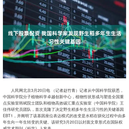
人民网北京3月20日电 （记者赵竹青）记者从中国科学院获悉，
中国科学院分子植物科学卓越创新中心，植物性状形成与塑造全国重
点实验室韩斌院士团队和植物高效碳汇重点实验室（中国科学院）王
佳伟研究员团队，首次克隆了决定野生稻多年生生活习性的关键基因
EBT1，并阐明了该基因座位表达模式的改变是水稻在驯化过程中由多
年生向一年生转变的关键。该研究3月20日以封面文章形式在国际权
威学术期刊《科学》上发表。