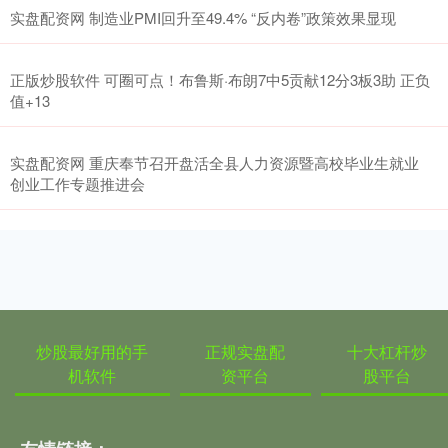
实盘配资网 制造业PMI回升至49.4% “反内卷”政策效果显现
正版炒股软件 可圈可点！布鲁斯·布朗7中5贡献12分3板3助 正负
值+13
实盘配资网 重庆奉节召开盘活全县人力资源暨高校毕业生就业
创业工作专题推进会
炒股最好用的手
正规实盘配
十大杠杆炒
机软件
资平台
股平台