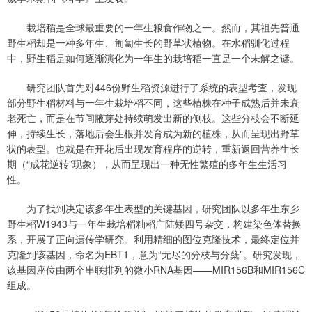
栽培稻是全球最重要的一年生粮食作物之一。然而，其祖先普通
野生稻却是一种多年生、匍匐生长的野草状植物。在水稻驯化过程
中，野生稻是如何逐渐演化为一年生的栽培稻一直是一个未解之谜。
研究团队首先对446份野生稻资源进行了系统的表型考查，发现
部分野生稻材料与一年生栽培稻不同，这些植株在种子成熟后并未衰
老死亡，而是在节间腋芽处持续萌发出新的侧枝。这些分枝会不断延
伸，持续生长，落地后会生根并发育成为新的植株，从而呈现出野草
状的表型。也就是在开花后出现发育程序的逆转，重新返回营养生长
期（“成花逆转”现象），从而呈现出一种无性繁殖的多年生生活习
性。
为了找到决定该多年生表型的关键基因，研究团队以多年生东乡
野生稻W1943与一年生栽培稻籼稻广陆矮四号杂交，构建染色体替换
系，开展了正向遗传学研究。利用精细的图位克隆技术，最终定位并
克隆到该基因，命名为EBT1，意为“无尽的分枝与分蘖”。研究发现，
该基因座位由两个串联排列的微小RNA基因——MIR156B和MIR156C
组成。