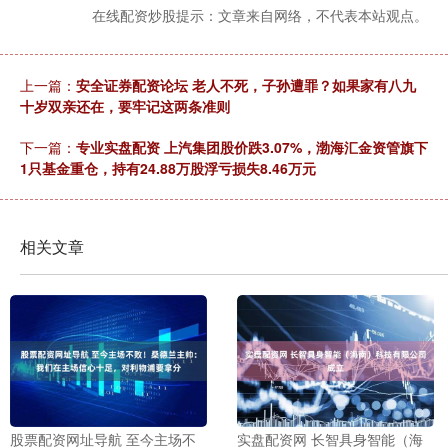
在线配资炒股提示：文章来自网络，不代表本站观点。
上一篇：
安全证券配资论坛 老人不死，子孙遭罪？如果家有八九
十岁双亲还在，要牢记这两条准则
下一篇：
专业实盘配资 上汽集团股价跌3.07%，渤海汇金资管旗下
1只基金重仓，持有24.88万股浮亏损失8.46万元
相关文章
股票配资网址导航 至今主场不
实盘配资网 长智具身智能（海