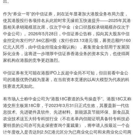
出。
作为“券业一哥”的中信证券，则在近年显著加大港股业务布局力度，
使其港股投行各项排名从此前时常无缘前五快速提升——2025年其港
股相关承销规模居次席，仅次于中金（全口径股权承销规模亦仅次于
中金公司）。2026年5月28日，中信证券公告称，拟向其大股东中信
金控定向发行约7.94亿股H股（发行价23.13港元/股，募资总额约160
亿元人民币，由中信金控现金全额认购），募集资金全部用于发展国
际化业务，这将进一步增厚中信证券香港业务的资本实力，也使得两
家机构在港股的竞争更趋激烈。
中信证券有无可能在港股IPO上反超中金尚不可知，但目前看中金公
司的港股优势仍颇为显著，在当前资本竞逐的以AI大模型为代表的科
技赛道尤其如此。
有市场人士称中金公司为“港股18C赛道的头号操盘手”。港股18C又称
港交所主板第18C章，于2023年3月31日正式生效，其覆盖新一代信
息技术、先进硬件及软件、先进材料、新能源及节能环保、新食品及
农业技术这五大特专科技行业（不在名单内但能证明具备特专科技必
要特质的公司亦可先走保密查询个案裁量），将申请人按最近一个会
计年度收入是否达到2.5亿港元区分为已商业化公司和未商业化公司两