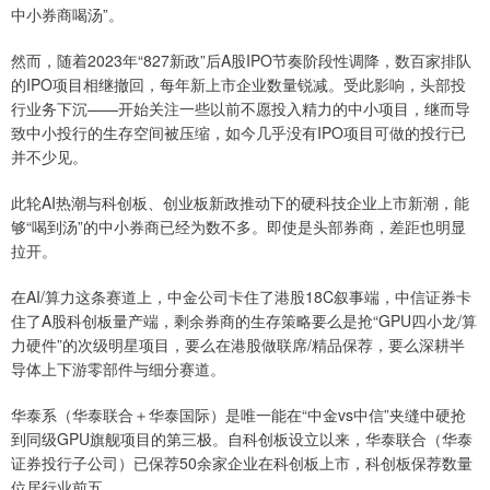
中小券商喝汤”。
然而，随着2023年“827新政”后A股IPO节奏阶段性调降，数百家排队
的IPO项目相继撤回，每年新上市企业数量锐减。受此影响，头部投
行业务下沉——开始关注一些以前不愿投入精力的中小项目，继而导
致中小投行的生存空间被压缩，如今几乎没有IPO项目可做的投行已
并不少见。
此轮AI热潮与科创板、创业板新政推动下的硬科技企业上市新潮，能
够“喝到汤”的中小券商已经为数不多。即使是头部券商，差距也明显
拉开。
在AI/算力这条赛道上，中金公司卡住了港股18C叙事端，中信证券卡
住了A股科创板量产端，剩余券商的生存策略要么是抢“GPU四小龙/算
力硬件”的次级明星项目，要么在港股做联席/精品保荐，要么深耕半
导体上下游零部件与细分赛道。
华泰系（华泰联合＋华泰国际）是唯一能在“中金vs中信”夹缝中硬抢
到同级GPU旗舰项目的第三极。自科创板设立以来，华泰联合（华泰
证券投行子公司）已保荐50余家企业在科创板上市，科创板保荐数量
位居行业前五。