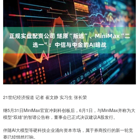
21世纪经济报道 记者 崔文静 实习生 张长荣
继5月31日MiniMax官宣冲刺科创板后，6月1日，与MiniMax并称为大
模型“双雄”的智谱公告称，董事会已正式决议建议A股发行。
伴随AI大模型等硬科技企业涌向资本市场，属于券商投行的新一轮竞
赛已经悄然打响。