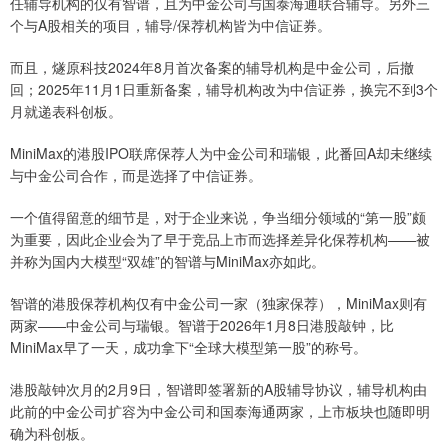
任辅导机构的仅有智谱，且为中金公司与国泰海通联合辅导。另外三
个与A股相关的项目，辅导/保荐机构皆为中信证券。
而且，燧原科技2024年8月首次备案的辅导机构是中金公司，后撤
回；2025年11月1日重新备案，辅导机构改为中信证券，换完不到3个
月就递表科创板。
MiniMax的港股IPO联席保荐人为中金公司和瑞银，此番回A却未继续
与中金公司合作，而是选择了中信证券。
一个值得留意的细节是，对于企业来说，争当细分领域的“第一股”颇
为重要，因此企业会为了早于竞品上市而选择差异化保荐机构——被
并称为国内大模型“双雄”的智谱与MiniMax亦如此。
智谱的港股保荐机构仅有中金公司一家（独家保荐），MiniMax则有
两家——中金公司与瑞银。智谱于2026年1月8日港股敲钟，比
MiniMax早了一天，成功拿下“全球大模型第一股”的称号。
港股敲钟次月的2月9日，智谱即签署新的A股辅导协议，辅导机构由
此前的中金公司扩容为中金公司和国泰海通两家，上市板块也随即明
确为科创板。