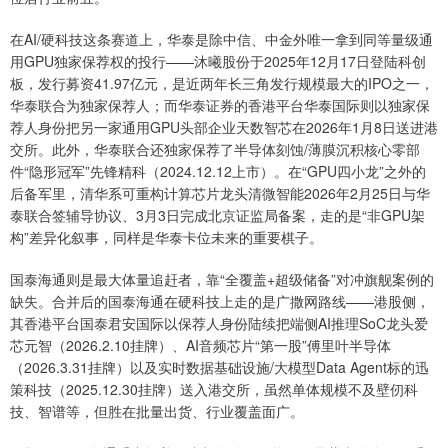
在AI/硬科技这条赛道上，华泰是除中信、中金外唯一拿到同等量级通
用GPU独家保荐权的投行——沐曦股份于2025年12月17日登陆科创
板，发行募资41.97亿元，是近两年长三角发行规模最大的IPO之一，
华泰联合为独家保荐人；而华泰证券的香港平台华泰国际则以独家保
荐人身份把另一家通用GPU头部企业天数智芯在2026年1月8日送进港
交所。此外，华泰联合还独家保荐了半导体刻蚀/薄膜沉积核心零部
件“隐形冠军”先锋精科（2024.12.12上市）。在“GPU四小龙”之外的
后备军里，清华系可重构计算芯片龙头清微智能2026年2月25日与华
泰联合签辅导协议、3月3日完成北京证监局备案，走的是“非GPU架
构”差异化叙事，同样是华泰卡位未来的重要棋子。
国泰海通则是最大体量追赶者，靠“全覆盖+超级储备”对冲旗舰案例的
缺失。合并后的国泰海通在硬科技上走的是广撒网路线——港股侧，
其香港平台国泰君安国际以保荐人身份陆续把端侧AI推理SoC龙头爱
芯元智（2026.2.10挂牌）、AI音频芯片“第一股”傅里叶半导体
（2026.3.31挂牌）以及实时数据基础设施/大模型Data Agent标的迅
策科技（2025.12.30挂牌）送入港交所，虽然单体规模不及壁仞科
技、智谱等，但胜在批量出货、行业覆盖面广。