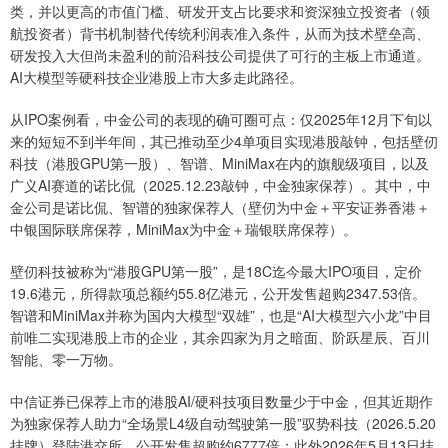
类，并以更高的市值门槛、研发开支占比要求和资深独立投资者（领
航投资者）背书机制替代传统利润表准入条件，从而为技术壁垒高、
研发投入大但尚未盈利的前沿科技公司提供了可行的主板上市通道。
AI大模型等硬科技企业港股上市大多走此路径。
从IPO案例看，中金公司的表现的确可圈可点：仅2025年12月下旬以
来的短短不到半年间，其已推动至少4单项目实现港股敲钟，包括壁仞
科技（港股GPU第一股）、智谱、MiniMax在内的旗舰级项目，以及
广义AI赛道的诺比侃（2025.12.23敲钟，中金独家保荐）。其中，中
金公司是诺比侃、智谱的独家保荐人（壁仞为中金＋平安证券香港＋
中银国际联席保荐，MiniMax为中金＋瑞银联席保荐）。
壁仞科技被称为“港股GPU第一股”，是18C迄今最大IPO项目，定价
19.6港元，所得款项总额约55.8亿港元，公开发售超购2347.53倍。
智谱和MiniMax并称为国内大模型“双雄”，也是“AI大模型六小龙”中目
前唯二实现港股上市的企业，其余四家为月之暗面、阶跃星辰、百川
智能、零一万物。
中信证券已保荐上市的港股AI/硬科技项目数量少于中金，但其近期作
为独家保荐人助力“全场景L4级自动驾驶第一股”驭势科技（2026.5.20
挂牌）登陆港交所，公开发售超购约6777倍；此外2026年5月13日挂