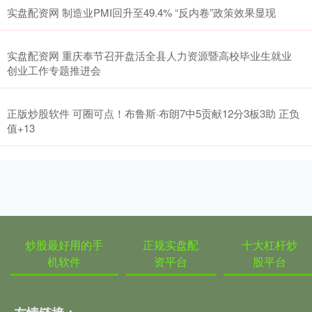
实盘配资网 制造业PMI回升至49.4% “反内卷”政策效果显现
实盘配资网 重庆奉节召开盘活全县人力资源暨高校毕业生就业
创业工作专题推进会
正版炒股软件 可圈可点！布鲁斯·布朗7中5贡献12分3板3助 正负
值+13
炒股最好用的手
正规实盘配
十大杠杆炒
机软件
资平台
股平台