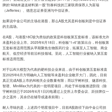
牌的“AI纳米递送材料第一股”剂泰科技的三家联席保荐人为富瑞
（Jefferies）、德意志证券亚洲与中信证券。
如果说中金公司的主场在港股，那么A股尤其是科创板则是中信证券
的主战场。
在A股，与港股18C较为类似的政策是科创板第五套标准，该标准允许
未盈利企业上市。2025年6月18日，科创板“1+6”政策出台，科创板第
五套标准适用范围从早期聚焦生物医药行业，拓展至人工智能、商业
航天、低空经济等前沿科技领域。至此，人工智能行业被纳入第五套
标准适用范围。
对于以AI大模型为代表的硬科技企业来说，由于科创板第五套标准直
至2025年6月方明确向人工智能等未盈利企业敞开大门，因此，目前
真正完成A股上市的AI相关企业数量有限；而以宇树科技、燧原科技、
智谱、MiniMax为代表的一批明星项目，尚处于科创板推进阶段（除
宇树科技已于2026年6月1日闪电通过上交所上市委会议、距挂牌仅一
步之遥外，其余仍在辅导或递表前期）。
耐人寻味的是，上述四个明星项目中，目前A股路径下由中金公司担