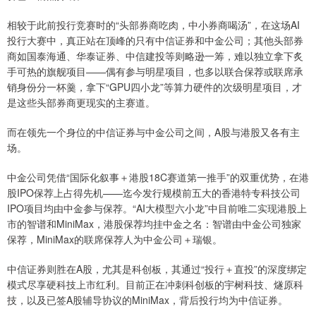
相较于此前投行竞赛时的“头部券商吃肉，中小券商喝汤”，在这场AI
投行大赛中，真正站在顶峰的只有中信证券和中金公司；其他头部券
商如国泰海通、华泰证券、中信建投等则略逊一筹，难以独立拿下炙
手可热的旗舰项目——偶有参与明星项目，也多以联合保荐或联席承
销身份分一杯羹，拿下“GPU四小龙”等算力硬件的次级明星项目，才
是这些头部券商更现实的主赛道。
而在领先一个身位的中信证券与中金公司之间，A股与港股又各有主
场。
中金公司凭借“国际化叙事＋港股18C赛道第一推手”的双重优势，在港
股IPO保荐上占得先机——迄今发行规模前五大的香港特专科技公司
IPO项目均由中金参与保荐。“AI大模型六小龙”中目前唯二实现港股上
市的智谱和MiniMax，港股保荐均挂中金之名：智谱由中金公司独家
保荐，MiniMax的联席保荐人为中金公司＋瑞银。
中信证券则胜在A股，尤其是科创板，其通过“投行＋直投”的深度绑定
模式尽享硬科技上市红利。目前正在冲刺科创板的宇树科技、燧原科
技，以及已签A股辅导协议的MiniMax，背后投行均为中信证券。