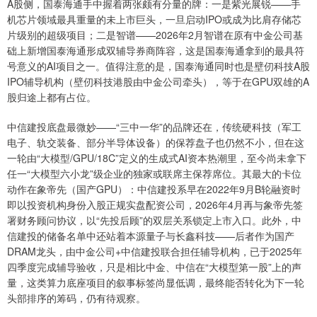
A股侧，国泰海通手中握着两张颇有分量的牌：一是紫光展锐——手
机芯片领域最具重量的未上市巨头，一旦启动IPO或成为比肩存储芯
片级别的超级项目；二是智谱——2026年2月智谱在原有中金公司基
础上新增国泰海通形成双辅导券商阵容，这是国泰海通拿到的最具符
号意义的AI项目之一。值得注意的是，国泰海通同时也是壁仞科技A股
IPO辅导机构（壁仞科技港股由中金公司牵头），等于在GPU双雄的A
股归途上都有占位。
中信建投底盘最微妙——“三中一华”的品牌还在，传统硬科技（军工
电子、轨交装备、部分半导体设备）的保荐盘子也仍然不小，但在这
一轮由“大模型/GPU/18C”定义的生成式AI资本热潮里，至今尚未拿下
任一“大模型六小龙”级企业的独家或联席主保荐席位。其最大的卡位
动作在象帝先（国产GPU）：中信建投系早在2022年9月B轮融资时
即以投资机构身份入股正规实盘配资公司，2026年4月再与象帝先签
署财务顾问协议，以“先投后顾”的双层关系锁定上市入口。此外，中
信建投的储备名单中还站着本源量子与长鑫科技——后者作为国产
DRAM龙头，由中金公司+中信建投联合担任辅导机构，已于2025年
四季度完成辅导验收，只是相比中金、中信在“大模型第一股”上的声
量，这类算力底座项目的叙事标签尚显低调，最终能否转化为下一轮
头部排序的筹码，仍有待观察。