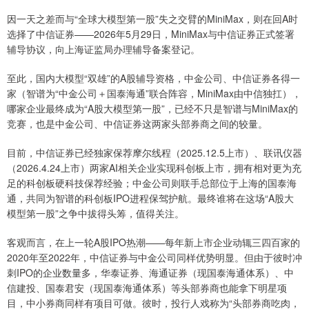
因一天之差而与“全球大模型第一股”失之交臂的MiniMax，则在回A时
选择了中信证券——2026年5月29日，MiniMax与中信证券正式签署
辅导协议，向上海证监局办理辅导备案登记。
至此，国内大模型“双雄”的A股辅导资格，中金公司、中信证券各得一
家（智谱为“中金公司＋国泰海通”联合阵容，MiniMax由中信独扛），
哪家企业最终成为“A股大模型第一股”，已经不只是智谱与MiniMax的
竞赛，也是中金公司、中信证券这两家头部券商之间的较量。
目前，中信证券已经独家保荐摩尔线程（2025.12.5上市）、联讯仪器
（2026.4.24上市）两家AI相关企业实现科创板上市，拥有相对更为充
足的科创板硬科技保荐经验；中金公司则联手总部位于上海的国泰海
通，共同为智谱的科创板IPO进程保驾护航。最终谁将在这场“A股大
模型第一股”之争中拔得头筹，值得关注。
客观而言，在上一轮A股IPO热潮——每年新上市企业动辄三四百家的
2020年至2022年，中信证券与中金公司同样优势明显。但由于彼时冲
刺IPO的企业数量多，华泰证券、海通证券（现国泰海通体系）、中
信建投、国泰君安（现国泰海通体系）等头部券商也能拿下明星项
目，中小券商同样有项目可做。彼时，投行人戏称为“头部券商吃肉，