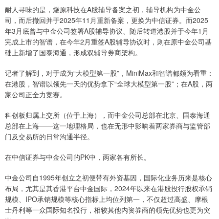
耐人寻味的是，燧原科技在A股辅导备案之初，辅导机构为中金公
司，而后撤回并于2025年11月重新备案，更换为中信证券。而2025
年3月底曾与中金公司签署A股辅导协议、随后转道港股并于今年1月
完成上市的智谱，在今年2月重签A股辅导协议时，则在原中金公司基
础上新增了国泰海通，形成双辅导券商架构。
记者了解到，对于成为“大模型第一股”，MiniMax和智谱都颇为看重：
在港股，智谱以领先一天的优势拿下“全球大模型第一股”；在A股，两
家公司正全力竞赛。
科创板归属上交所（位于上海），而中金公司总部在北京、国泰海通
总部在上海——这一地理格局，也在无形中影响着两家券商与监管部
门及交易所的日常沟通半径。
在中信证券与中金公司的PK中，两家各有所长。
中金公司自1995年创立之初便带有外资基因，国际化业务历来是核心
布局，尤其是其香港平台中金国际，2024年以来在港股投行股权承销
规模、IPO承销规模等核心指标上均位列第一，不仅超过高盛、摩根
士丹利等一众国际知名投行，相较其他内资券商的领先优势也更为突