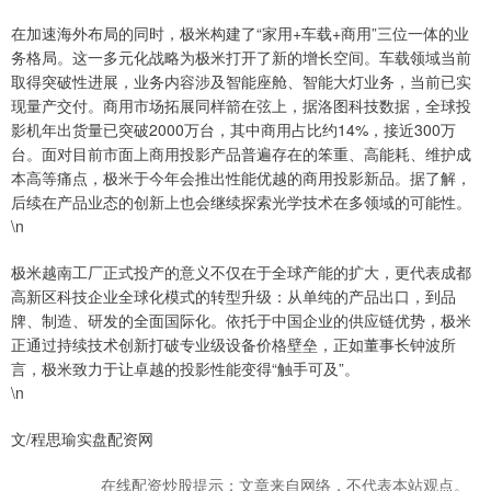
在加速海外布局的同时，极米构建了“家用+车载+商用”三位一体的业
务格局。这一多元化战略为极米打开了新的增长空间。车载领域当前
取得突破性进展，业务内容涉及智能座舱、智能大灯业务，当前已实
现量产交付。商用市场拓展同样箭在弦上，据洛图科技数据，全球投
影机年出货量已突破2000万台，其中商用占比约14%，接近300万
台。面对目前市面上商用投影产品普遍存在的笨重、高能耗、维护成
本高等痛点，极米于今年会推出性能优越的商用投影新品。据了解，
后续在产品业态的创新上也会继续探索光学技术在多领域的可能性。
\n
极米越南工厂正式投产的意义不仅在于全球产能的扩大，更代表成都
高新区科技企业全球化模式的转型升级：从单纯的产品出口，到品
牌、制造、研发的全面国际化。依托于中国企业的供应链优势，极米
正通过持续技术创新打破专业级设备价格壁垒，正如董事长钟波所
言，极米致力于让卓越的投影性能变得“触手可及”。
\n
文/程思瑜实盘配资网
在线配资炒股提示：文章来自网络，不代表本站观点。