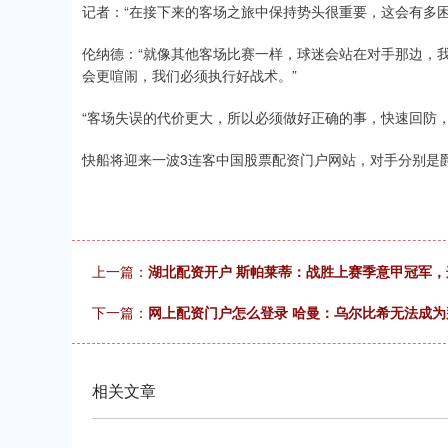
记者：“在接下来的客场之旅中保持势头很重要，这会有多困
伦纳德：“就像其他客场比赛一样，球迷会站在对手那边，
会更喧闹，我们必须执行好战术。”
“客场失误的代价更大，所以必须做好正确的事，快速回防
快船将迎来一波3连客中国股票配资门户网站，对手分别是
上一篇：
湖北配资开户 斯帕莱蒂：战胜上赛季意甲冠军
下一篇：
网上配资门户怎么登录 哈曼：乌尔比希无法成
相关文章