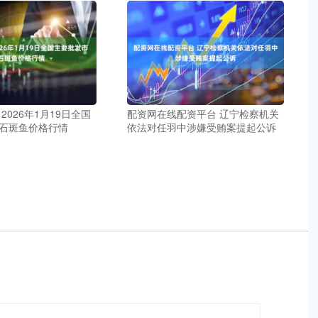
2026年1月19日全国
配资网在线配资平台 辽宁检察机关
石斑鱼价格行情
依法对任羽中涉嫌受贿案提起公诉