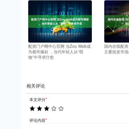
配资门户网中心官网 当Zoo Walk成
国内在线配资 
为都市爆款 ，当代年轻人从“萌
主要批发市场
物”中寻求疗愈
相关评论
本文评分
*
评论内容
*