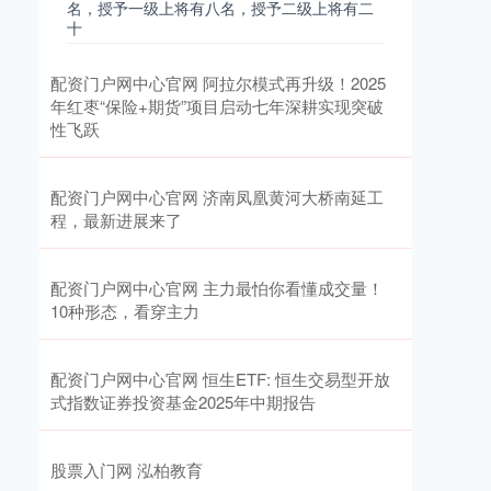
名，授予一级上将有八名，授予二级上将有二
十
配资门户网中心官网 阿拉尔模式再升级！2025
年红枣“保险+期货”项目启动七年深耕实现突破
性飞跃
配资门户网中心官网 济南凤凰黄河大桥南延工
程，最新进展来了
配资门户网中心官网 主力最怕你看懂成交量！
10种形态，看穿主力
配资门户网中心官网 恒生ETF: 恒生交易型开放
式指数证券投资基金2025年中期报告
股票入门网 泓柏教育